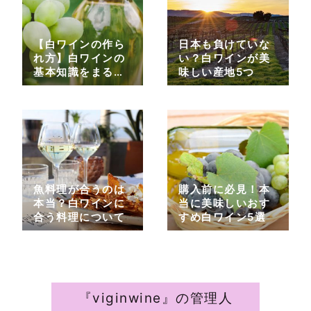
【白ワインの作ら
日本も負けていな
れ方】白ワインの
い？白ワインが美
基本知識をまるっ
味しい産地5つ
と紹介
魚料理が合うのは
購入前に必見！本
本当？白ワインに
当に美味しいおす
合う料理について
すめ白ワイン5選
『viginwine』の管理人