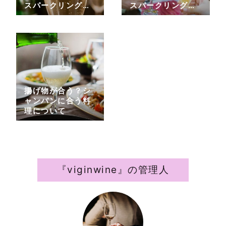
スパークリングワ
スパークリングワ
インの紹介
インの種類
揚げ物が合う？シ
ャンパンに合う料
理について
『viginwine』の管理人